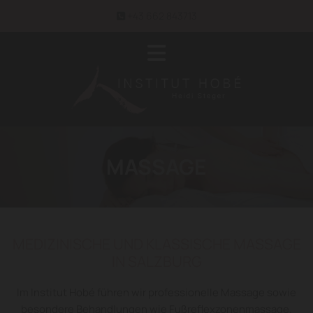
+43 662 843713

MASSAGE
MEDIZINISCHE UND KLASSISCHE MASSAGE
IN SALZBURG
Im Institut Hobé führen wir professionelle Massage sowie
besondere Behandlungen wie Fußreflexzonenmassage,