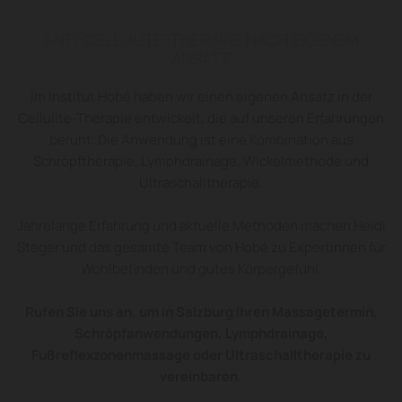
ANTI-CELLULITE-THERAPIE NACH EIGENEM
ANSATZ
Im Institut Hobé haben wir einen eigenen Ansatz in der
Cellulite-Therapie entwickelt, die auf unseren Erfahrungen
beruht. Die Anwendung ist eine Kombination aus
Schröpftherapie, Lymphdrainage, Wickelmethode und
Ultraschalltherapie.
Jahrelange Erfahrung und aktuelle Methoden machen Heidi
Steger und das gesamte Team von Hobé zu Expertinnen für
Wohlbefinden und gutes Körpergefühl.
Rufen Sie uns an, um in Salzburg Ihren Massagetermin,
Schröpfanwendungen, Lymphdrainage,
Fußreflexzonenmassage oder Ultraschalltherapie zu
vereinbaren.