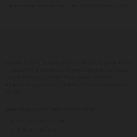
craniosacrale Anwendungen und Schröpftherapie durch.
MASSAGE UND KÖRPERBEHANDLUNGEN –
WOHLGEFÜHL AUF ALLEN EBENEN
Schönheit kommt von innen heraus. Daher bieten wir Ihnen
in unserem Kosmetikinstitut Anwendungen, die den Körper
und die Seele zum Entspannen einladen, Schmerzen
vergessen lassen und das Allgemeinbefinden verbessern
können.
Heidi Steger und ihr Team sind für Sie da!
medizinische Massage
klassische Massage