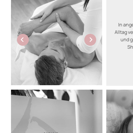
In an
Alltag v
und g
Sh