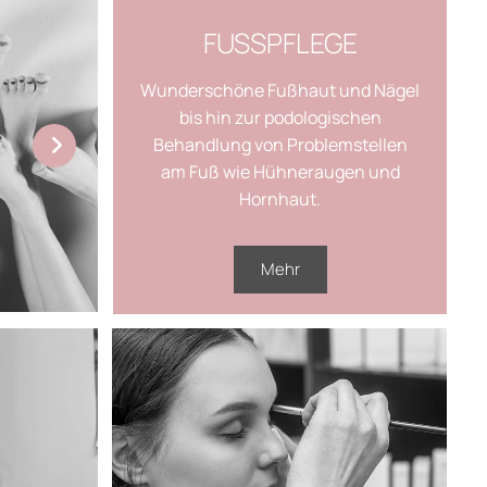
FUSSPFLEGE
Wunderschöne Fußhaut und Nägel
bis hin zur podologischen
Behandlung von Problemstellen
am Fuß wie Hühneraugen und
Hornhaut.
Mehr