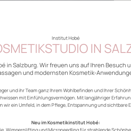
Institut Hobé
OSMETIKSTUDIO IN SA
bé in Salzburg. Wir freuen uns auf Ihren Besuc
ssagen und modernsten Kosmetik-Anwendung
teger und ihr Team ganz Ihrem Wohlbefinden und Ihrer Schön
hwissen mit Einfühlungsvermögen. Mit langjähriger Erfahrun
wir ein Umfeld, in dem Pflege, Entspannung und sichtbare E
Neu im Kosmetikinstitut Hobé:
e, Wimpernlifting und Microneedling für strahlende Schönhei